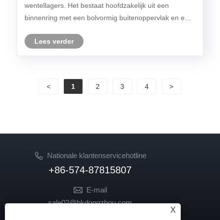
wentellagers. Het bestaat hoofdzakelijk uit een
binnenring met een bolvormig buitenoppervlak en een
buitenring met een bolvormig binnenoppervlak. Het
Lees verder
kan grotere belastingen dragen.
<
1
2
3
4
>
Nationale klantenservicehotline
+86-574-87815807
E-mail
sale02@hkdongzhou.com
X
market@hkdongzhou.com