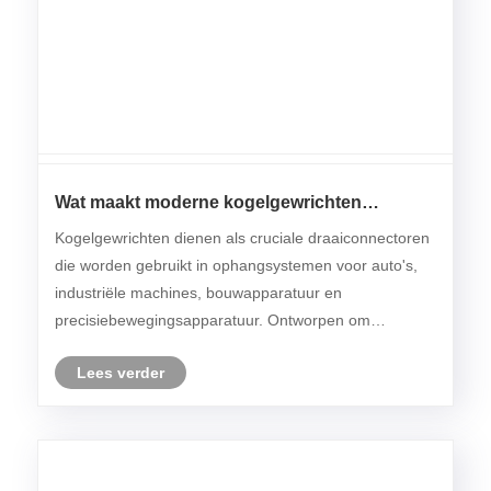
Wat maakt moderne kogelgewrichten
betrouwbaarder en efficiënter voor
Kogelgewrichten dienen als cruciale draaiconnectoren
automobiel- en industriële toepassingen?
die worden gebruikt in ophangsystemen voor auto's,
industriële machines, bouwapparatuur en
precisiebewegingsapparatuur. Ontworpen om
beweging in meerdere richtingen mogelijk te maken
Lees verder
terwijl de structurele stabiliteit behouden blijft, zorgen
kogel......