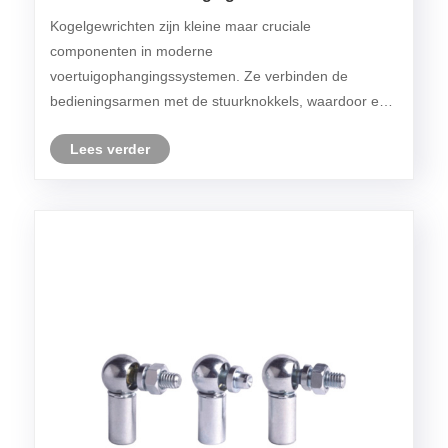
veiligheid en prestaties van voertuigen?
Kogelgewrichten zijn kleine maar cruciale
componenten in moderne
voertuigophangingssystemen. Ze verbinden de
bedieningsarmen met de stuurknokkels, waardoor een
soepele stuurbeweging mogelijk is en het gewicht van
Lees verder
het voertuig wordt ondersteund. Wanneer
kogelgewrichten verslijten of defect raken, kom......