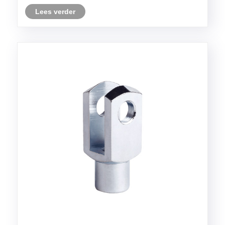
Lees verder
automatisering en zelfs landbouwmachines. Hun
belangrijkste voordeel ligt in hun sferisch......